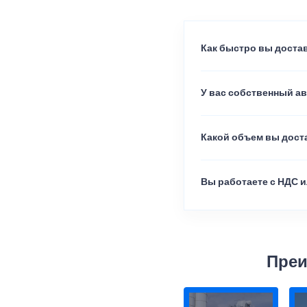
Как быстро вы достав
У вас собственный а
Какой объем вы доста
Вы работаете с НДС и
Преи