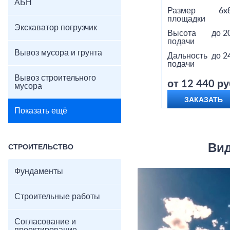
АБН
Размер
6x
площадки
Экскаватор погрузчик
Высота
до 2
подачи
Вывоз мусора и грунта
Дальность
до 2
подачи
Вывоз строительного
от 12 440 ру
мусора
ЗАКАЗАТЬ
Показать ещё
Вид
СТРОИТЕЛЬСТВО
Фундаменты
Строительные работы
Согласование и