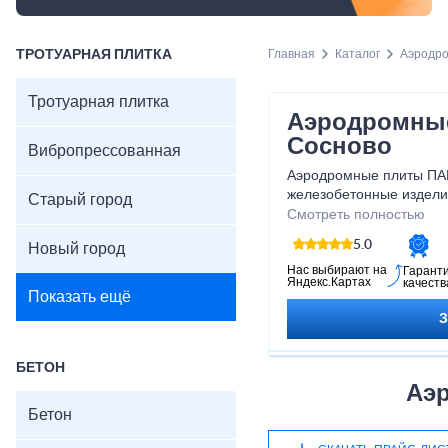
ТРОТУАРНАЯ ПЛИТКА
Главная
Каталог
Аэродр
Тротуарная плитка
Аэродромные
Сосново
Вибропрессованная
Аэродромные плиты ПАГ
железобетонные издели
Старый город
строительства прочных
Смотреть полностью
полос. Конструкции под
5.0
Новый город
постоянных и временных
для благоустройства ск
Нас выбирают на
Гарант
Яндекс.Картах
качеств
территорий. Предлагаем
Показать ещё
от 22 тыс. руб. с доста
надёжные ЖБИ способны
кв.м.
БЕТОН
Аэ
Бетон