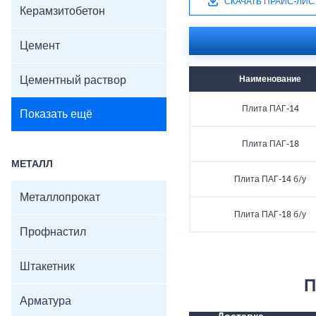
СКАЧАТЬ ПРАЙС-ЛИС
Керамзитобетон
Цемент
Цементный раствор
Наименование
Плита ПАГ-14
Показать ещё
Плита ПАГ-18
МЕТАЛЛ
Плита ПАГ-14 б/у
Металлопрокат
Плита ПАГ-18 б/у
Профнастил
Штакетник
П
Арматура