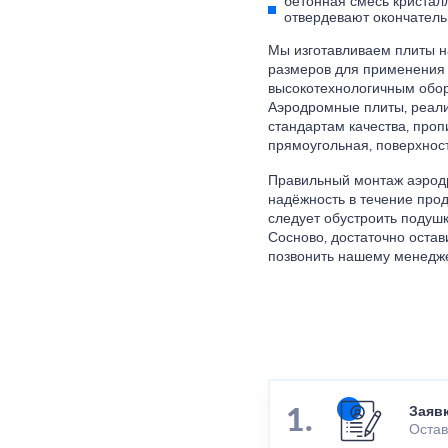
бетонная смесь кристал
отвердевают окончатель
Мы изготавливаем плиты н
размеров для применения 
высокотехнологичным обор
Аэродромные плиты, реали
стандартам качества, про
прямоугольная, поверхност
Правильный монтаж аэрод
надёжность в течение прод
следует обустроить подушк
Сосново, достаточно оста
позвонить нашему менедж
Заяв
Остав