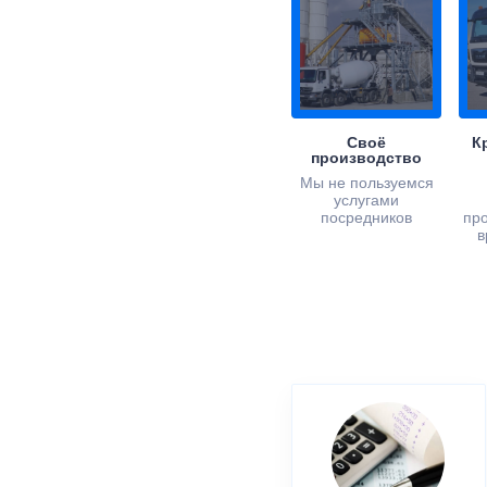
Своё
К
производство
Мы не пользуемся
услугами
посредников
пр
в