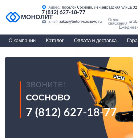
Адрес:
поселок Сосново, Ленинградская улица 32
7 (812) 627-18-77
МОНОЛИТ
Отдел
zakaz@beton-sosnovo.ru
snab
Email:
снабжения:
Ежедневн
О компании
Каталог
Оплата и доставка
Гара
ЗВОНИТЕ!
СОСНОВО
7 (812) 627-18-77