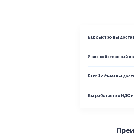
Как быстро вы достав
У вас собственный а
Какой объем вы доста
Вы работаете с НДС и
Преи