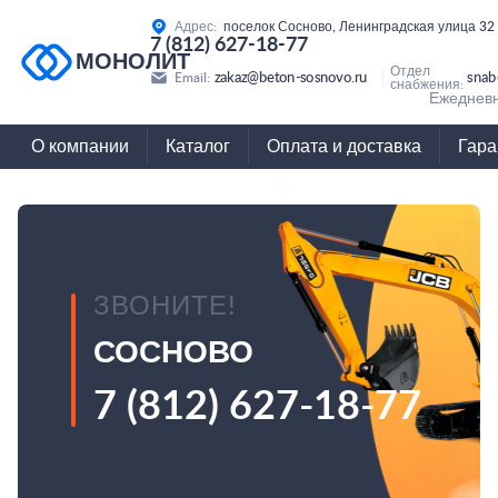
Адрес:
поселок Сосново, Ленинградская улица 32
7 (812) 627-18-77
МОНОЛИТ
Отдел
zakaz@beton-sosnovo.ru
snab
Email:
снабжения:
Ежедневн
О компании
Каталог
Оплата и доставка
Гара
ЗВОНИТЕ!
СОСНОВО
7 (812) 627-18-77