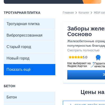
ТРОТУАРНАЯ ПЛИТКА
Главная
Каталог
ЖБИ за
Тротуарная плитка
Заборы желе
Сосново
Вибропрессованная
Железобетонные ограж
популярностью благода
Старый город
эксплуатационных свойс
Смотреть полностью
доступной стоимости. О
5.0
Новый город
вариантах: секционный 
Нас выбирают на
Гарант
Яндекс.Картах
качеств
Показать ещё
БЕТОН
Цены на
Бетон