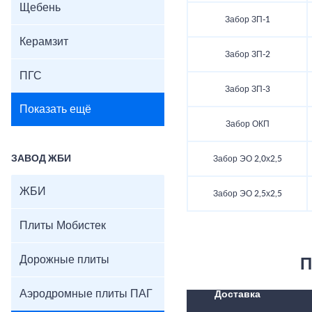
Щебень
Забор ЗП-1
Керамзит
Забор ЗП-2
ПГС
Забор ЗП-3
Показать ещё
Забор ОКП
ЗАВОД ЖБИ
Забор ЭО 2,0х2,5
ЖБИ
Забор ЭО 2,5х2,5
Плиты Мобистек
Дорожные плиты
П
Аэродромные плиты ПАГ
Доставка