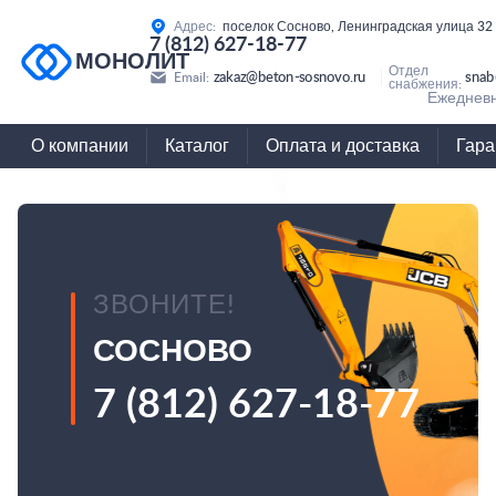
Адрес:
поселок Сосново, Ленинградская улица 32
7 (812) 627-18-77
МОНОЛИТ
Отдел
zakaz@beton-sosnovo.ru
snab
Email:
снабжения:
Ежедневн
О компании
Каталог
Оплата и доставка
Гара
ЗВОНИТЕ!
СОСНОВО
7 (812) 627-18-77