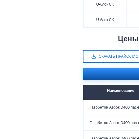
U-блок СК
U-блок СК
Цены 
СКАЧАТЬ ПРАЙС-ЛИС
Наименование
Газобетон Аэрок D400 паз-
Газобетон Аэрок D400 паз-
Газобетон Аэрок D400 паз-