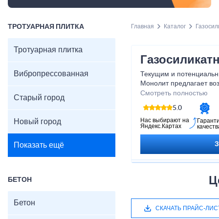
ТРОТУАРНАЯ ПЛИТКА
Главная
Каталог
Газосил
Тротуарная плитка
Газосиликат
Вибропрессованная
Текущим и потенциальн
Монолит предлагает воз
блоки в Сосново по цен
Смотреть полностью
Старый город
Сотрудничаем с крупне
5.0
AEROC, H+H, ЛСР, Стро
Благодаря этому мы пр
Нас выбирают на
Новый город
Гарант
Яндекс.Картах
качеств
средней по рынку, а со
наших покупателей.
Показать ещё
Ц
БЕТОН
Бетон
СКАЧАТЬ ПРАЙС-ЛИС