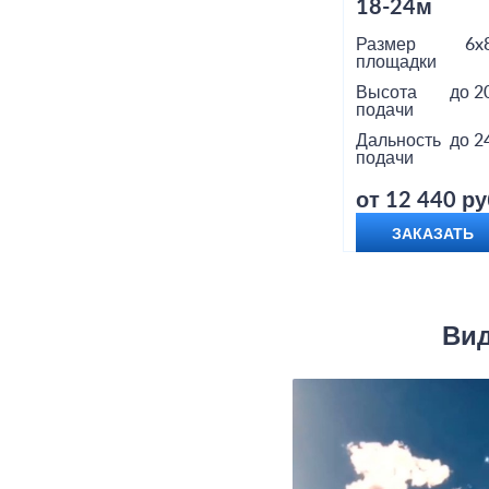
18-24м
Размер
6x
площадки
Высота
до 2
подачи
Дальность
до 2
подачи
от 12 440 ру
ЗАКАЗАТЬ
Вид