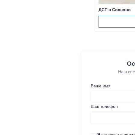
ДСП в Сосново
Ос
Наш спе
Ваше имя
Ваш телефон
Я согласен с
поли