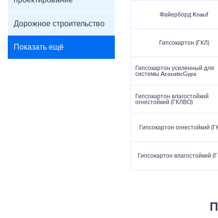
проектирование
Файерборд Knauf
Дорожное строительство
Гипсокартон (ГКЛ)
Показать ещё
Гипсокартон усиленный для
системы AcousticGyps
Гипсокартон влагостойкий
огнестойкий (ГКЛВО)
Гипсокартон огнестойкий (Г
Гипсокартон влагостойкий (
П