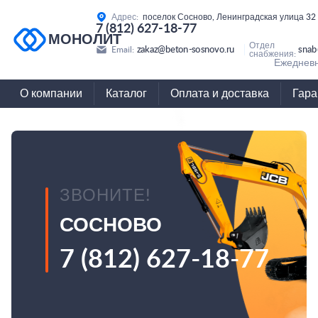
Адрес:
поселок Сосново, Ленинградская улица 32
7 (812) 627-18-77
МОНОЛИТ
Отдел
zakaz@beton-sosnovo.ru
snab
Email:
снабжения:
Ежедневн
О компании
Каталог
Оплата и доставка
Гара
ЗВОНИТЕ!
СОСНОВО
7 (812) 627-18-77