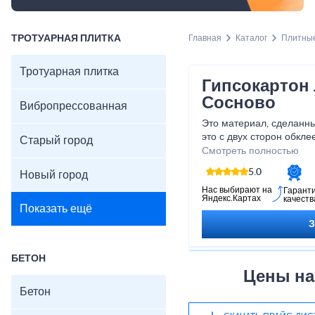
ТРОТУАРНАЯ ПЛИТКА
Главная
Каталог
Плитны
Тротуарная плитка
Гипсокартон 
Сосново
Вибропрессованная
Это материал, сделанны
это с двух сторон обкле
Старый город
Гипсокартонные листы 
Смотреть полностью
решением, когда владе
5.0
Новый город
дополнительно обустрои
Купить ГКЛ в Сосново в
Нас выбирают на
Гарант
Яндекс.Картах
качеств
привлекательным услов
Показать ещё
БЕТОН
Цены на
Бетон