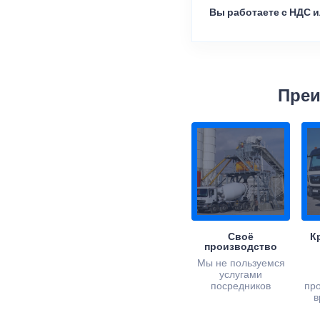
Вы работаете с НДС и
Преи
Своё
К
производство
Мы не пользуемся
услугами
посредников
пр
в