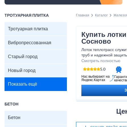
ТРОТУАРНАЯ ПЛИТКА
Главная
Каталог
Железоб
Тротуарная плитка
Купить лотки
Сосново
Вибропрессованная
Лоток теплотрасс служи
труб и надежной защиты
Старый город
включая коррозию. Они 
Смотреть полностью
которые окружают трубы
5.0
Новый город
комфортную для их раб
Нас выбирают на
Гарант
Яндекс.Картах
качеств
Показать ещё
БЕТОН
Це
Бетон