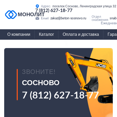
Адрес:
поселок Сосново, Ленинградская улица 32
7 (812) 627-18-77
МОНОЛИТ
Отдел
zakaz@beton-sosnovo.ru
snab
Email:
снабжения:
Ежедневн
О компании
Каталог
Оплата и доставка
Гара
ЗВОНИТЕ!
СОСНОВО
7 (812) 627-18-77