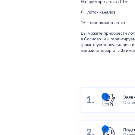
На примере лотка Л 15:
Л - лоток каналов;
15 - типоразмер лотка.
Вы можете приобрести лот
в Сосново: мы гарантируем
грамотную консультацию и
магазине товар от ЖБ имее
Заяв
Остав
Подт