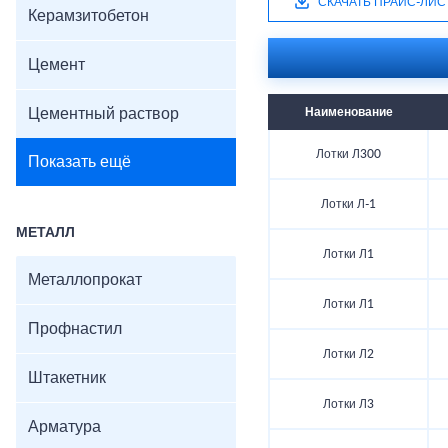
СКАЧАТЬ ПРАЙС-ЛИС
Керамзитобетон
Цемент
Цементный раствор
Наименование
Лотки Л300
Показать ещё
Лотки Л-1
МЕТАЛЛ
Лотки Л1
Металлопрокат
Лотки Л1
Профнастил
Лотки Л2
Штакетник
Лотки Л3
Арматура