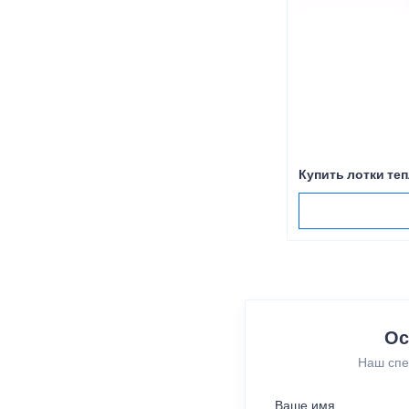
Купить лотки те
Ос
Наш спе
Ваше имя