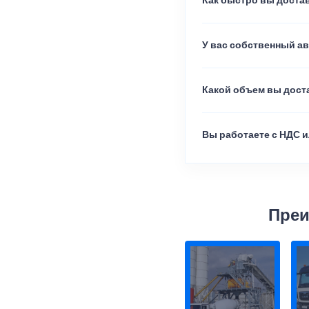
Как быстро вы достав
У вас собственный а
Какой объем вы доста
Вы работаете с НДС и
Преи