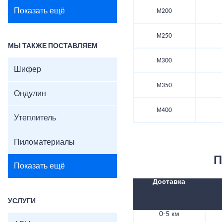
Показать ещё
М200
М250
МЫ ТАКЖЕ ПОСТАВЛЯЕМ
М300
Шифер
М350
Ондулин
М400
Утеплитель
Пиломатериалы
П
Показать ещё
Доставка
УСЛУГИ
0-5 км