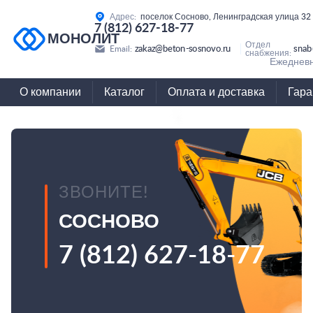
Адрес:
поселок Сосново, Ленинградская улица 32
7 (812) 627-18-77
МОНОЛИТ
Отдел
zakaz@beton-sosnovo.ru
snab
Email:
снабжения:
Ежедневн
О компании
Каталог
Оплата и доставка
Гара
ЗВОНИТЕ!
СОСНОВО
7 (812) 627-18-77