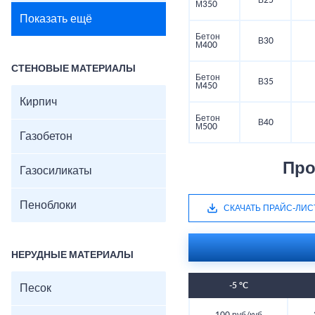
В25
М350
Показать ещё
Бетон
В30
М400
СТЕНОВЫЕ МАТЕРИАЛЫ
Бетон
В35
М450
Кирпич
Бетон
В40
М500
Газобетон
Про
Газосиликаты
Пеноблоки
СКАЧАТЬ ПРАЙС-ЛИС
НЕРУДНЫЕ МАТЕРИАЛЫ
-5 °C
Песок