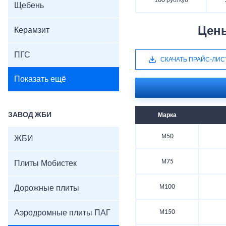
100 руб/куб
Щебень
Цен
Керамзит
ПГС
СКАЧАТЬ ПРАЙС-ЛИС
Показать ещё
ЗАВОД ЖБИ
Марка
М50
ЖБИ
М75
Плиты Мобистек
М100
Дорожные плиты
Аэродромные плиты ПАГ
М150