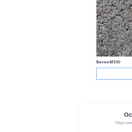
Бетон М100
Ос
Наш спе