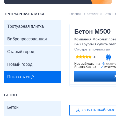
ТРОТУАРНАЯ ПЛИТКА
Главная
Каталог
Бетон
Тротуарная плитка
Бетон М500
Вибропрессованная
Компания Монолит пред
3480 руб/м3 купить бет
Транспортировка груза
Смотреть полностью
Старый город
силами: имеем свой лич
5.0
АБН, КАМАЗ, шаланды ит
Нас выбирают на
Новый город
Гарант
Яндекс.Картах
качеств
Показать ещё
БЕТОН
Бетон
СКАЧАТЬ ПРАЙС-ЛИС