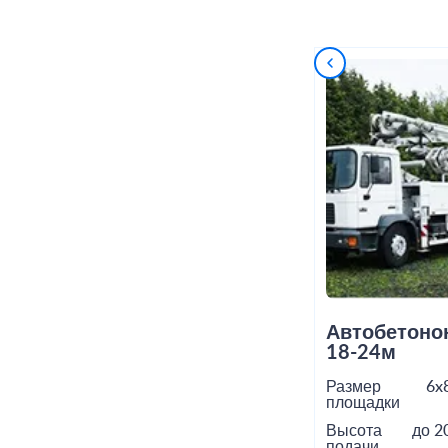
Автобетоно
18-24м
Размер
6x
площадки
Высота
до 2
подачи