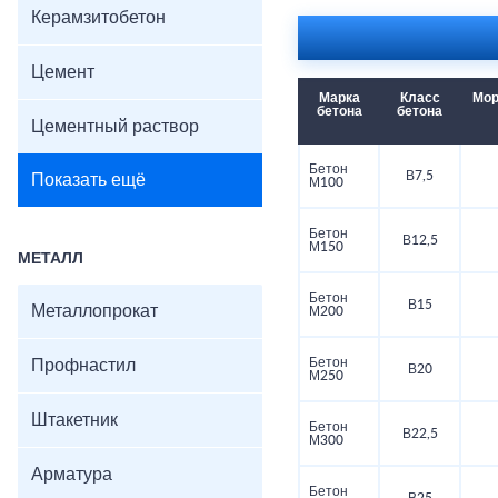
Керамзитобетон
Цемент
Марка
Класс
Мор
бетона
бетона
Цементный раствор
Бетон
В7,5
Показать ещё
М100
Бетон
В12,5
М150
МЕТАЛЛ
Бетон
В15
Металлопрокат
М200
Бетон
Профнастил
В20
М250
Штакетник
Бетон
В22,5
М300
Арматура
Бетон