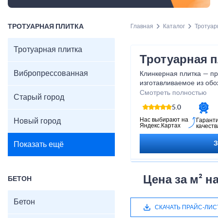
ТРОТУАРНАЯ ПЛИТКА
Главная
Каталог
Тротуар
Тротуарная плитка
Тротуарная п
Вибропрессованная
Клинкерная плитка
— пр
изготавливаемое из об
температуре. Она отлич
Смотреть полностью
Старый город
низким водопоглощением
5.0
морозу, влаге и выгора
подходит для тротуаров,
Нас выбирают на
Новый город
Гарант
Яндекс.Картах
качеств
сочетая эстетичный вне
легко укладывается, не 
Показать ещё
насыщенность цвета на 
Харак
Цена за м² 
БЕТОН
Материал: обожжённая
Размер: 200×100×50
Бетон
Толщина: 40–80 мм
СКАЧАТЬ ПРАЙС-ЛИС
Прочность: ≥40 МПа