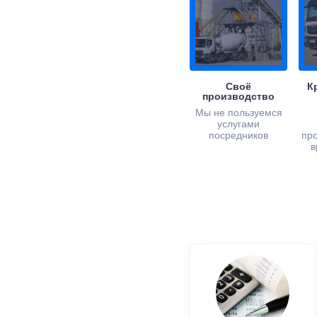
Своё
К
производство
Мы не пользуемся
услугами
посредников
пр
в