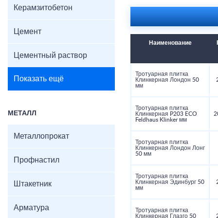
Керамзитобетон
Морозостойкость: F3
Водопоглощение: ≤3
Цвета: терракотовый,
Цемент
Поверхность: гладка
Наименование
Цементный раствор
Тротуарная плитка
Показать ещё
Клинкерная Лондон 50
мм
Тротуарная плитка
МЕТАЛЛ
Клинкерная P203 ECO
2
Feldhaus Klinker мм
Металлопрокат
Тротуарная плитка
Клинкерная Лондон Лонг
50 мм
Профнастил
Тротуарная плитка
Клинкерная Эдинбург 50
Штакетник
мм
Арматура
Тротуарная плитка
Клинкерная Глазго 50