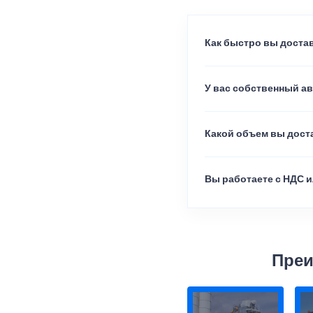
Как быстро вы достав
У вас собственный а
Какой объем вы доста
Вы работаете с НДС и
Преи