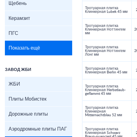
Щебень
Тротуарная плитка
Клинкерная Lubek 45 мм
Керамзит
Тротуарная плитка
Клинкерная Ноттингем
2
ПГС
мм
Тротуарная плитка
Показать ещё
Клинкерная Ноттингем
2
Лонг мм
Тротуарная плитка
ЗАВОД ЖБИ
Клинкерная Berlin 45 мм
ЖБИ
Тротуарная плитка
Клинкерная Herbstlaub-
geflammt 45 мм
Плиты Мобистек
Тротуарная плитка
Клинкерная
Дорожные плиты
Mitternachtblau 52 мм
Аэродромные плиты ПАГ
Тротуарная плитка
Клинкерная Schwarz
Braun-nuanciert 45 мм