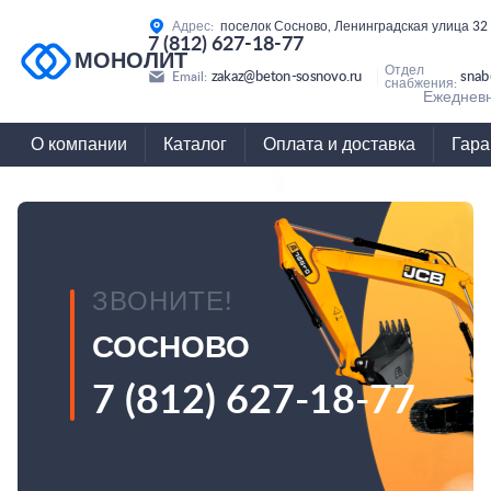
Адрес:
поселок Сосново, Ленинградская улица 32
7 (812) 627-18-77
МОНОЛИТ
Отдел
zakaz@beton-sosnovo.ru
snab
Email:
снабжения:
Ежедневн
О компании
Каталог
Оплата и доставка
Гара
ЗВОНИТЕ!
СОСНОВО
7 (812) 627-18-77