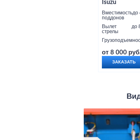
Isuzu
Вместимость
до 
поддонов
Вылет
до 
стрелы
Грузоподъемнос
от 8 000 руб
ЗАКАЗАТЬ
Вид