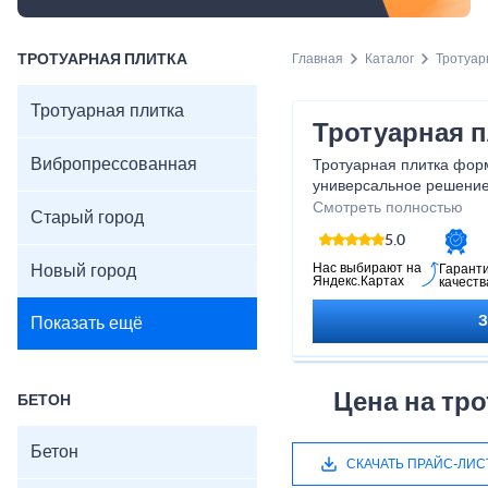
ТРОТУАРНАЯ ПЛИТКА
Главная
Каталог
Тротуар
Тротуарная плитка
Тротуарная п
Вибропрессованная
Тротуарная плитка фор
универсальное решение
зон, дворов, садовых д
Смотреть полностью
Старый город
В наличии имеется ассо
5.0
По запросу возможен п
параметров — цвета, отт
Нас выбирают на
Новый город
Гарант
Яндекс.Картах
качеств
морозостойкости в соот
требованиями проекта.
Показать ещё
Для уточнения ассортим
под заказ обращайтесь 
Цена на тро
БЕТОН
Бетон
СКАЧАТЬ ПРАЙС-ЛИС