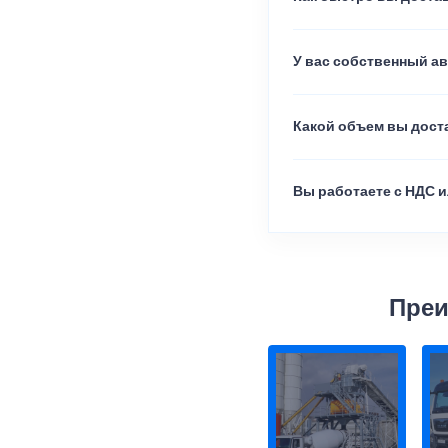
У вас собственный а
Какой объем вы доста
Вы работаете с НДС и
Преи