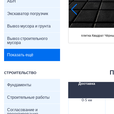
АБН
Экскаватор погрузчик
Вывоз мусора и грунта
плитка Квадрат Чёрн
Вывоз строительного
мусора
Показать ещё
П
СТРОИТЕЛЬСТВО
Доставка
Фундаменты
Строительные работы
0-5 км
Согласование и