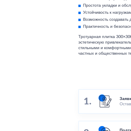
Простота укладки и обс
Устойчивость к нагрузк
Возможность создавать 
Практичность и безопасн
Тротуарная плитка 300×300
эстетическую привлекател
стильными и комфортными.
частных и общественных т
Заяв
Остав
Подт