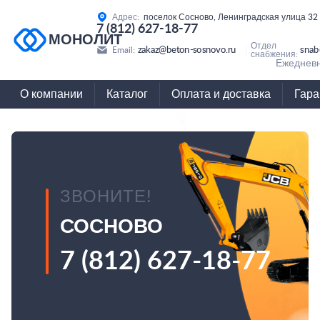
Адрес:
поселок Сосново, Ленинградская улица 32
7 (812) 627-18-77
МОНОЛИТ
Отдел
zakaz@beton-sosnovo.ru
snab
Email:
снабжения:
Ежедневн
О компании
Каталог
Оплата и доставка
Гара
ЗВОНИТЕ!
СОСНОВО
7 (812) 627-18-77