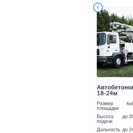
Автобетоно
18-24м
Размер
6x
площадки
Высота
до 2
подачи
Дальность
до 2