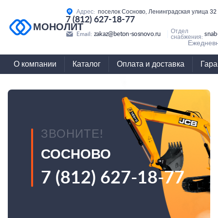
Адрес:
поселок Сосново, Ленинградская улица 32
7 (812) 627-18-77
МОНОЛИТ
Отдел
zakaz@beton-sosnovo.ru
snab
Email:
снабжения:
Ежедневн
О компании
Каталог
Оплата и доставка
Гара
ЗВОНИТЕ!
СОСНОВО
7 (812) 627-18-77