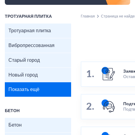
ТРОТУАРНАЯ ПЛИТКА
Главная
Страница не найде
Тротуарная плитка
Вибропрессованная
Старый город
Заяв
Новый город
Остав
Показать ещё
Подт
Подтв
БЕТОН
Бетон