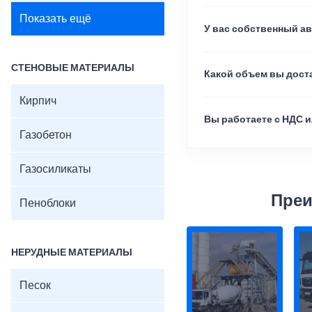
Показать ещё
У вас собственный а
СТЕНОВЫЕ МАТЕРИАЛЫ
Какой объем вы доста
Кирпич
Вы работаете с НДС и
Газобетон
Газосиликаты
Преи
Пеноблоки
НЕРУДНЫЕ МАТЕРИАЛЫ
Песок