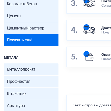
Согл
Керамзитобетон
Согла
Цемент
Цементный раствор
Дост
Получ
Показать ещё
Опла
МЕТАЛЛ
Оплат
Металлопрокат
Профнастил
Штакетник
Как быстро вы достав
Арматура