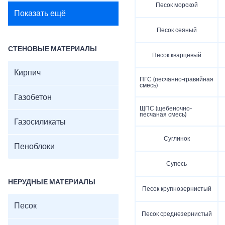
Песок морской
Показать ещё
Песок сеяный
СТЕНОВЫЕ МАТЕРИАЛЫ
Песок кварцевый
Кирпич
ПГС (песчанно-гравийная
смесь)
Газобетон
ЩПС (щебеночно-
песчаная смесь)
Газосиликаты
Суглинок
Пеноблоки
Супесь
НЕРУДНЫЕ МАТЕРИАЛЫ
Песок крупнозернистый
Песок
Песок среднезернистый