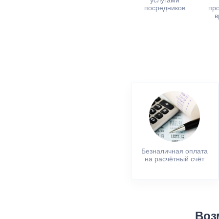
услугами
посредников
пр
в
Безналичная оплата
на расчётный счёт
Воз