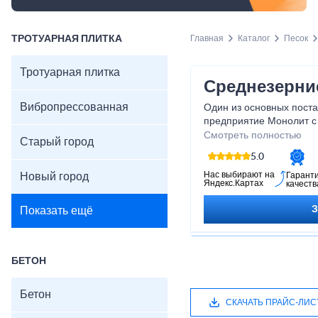
ТРОТУАРНАЯ ПЛИТКА
Главная
Каталог
Песок
Тротуарная плитка
Среднезерни
Вибропрессованная
Один из основных пост
предприятие Монолит с
для частников и крупны
Смотреть полностью
Старый город
5.0
Нас выбирают на
Новый город
Гарант
Яндекс.Картах
качеств
Показать ещё
БЕТОН
Бетон
СКАЧАТЬ ПРАЙС-ЛИС