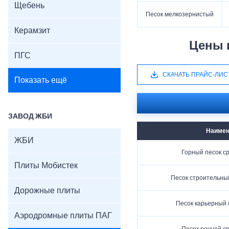
Щебень
Песок мелкозернистый
Керамзит
Цены 
ПГС
СКАЧАТЬ ПРАЙС-ЛИС
Показать ещё
ЗАВОД ЖБИ
Наимен
ЖБИ
Горный песок с
Плиты Мобистек
Песок строительны
Дорожные плиты
Песок карьерный
Аэродромные плиты ПАГ