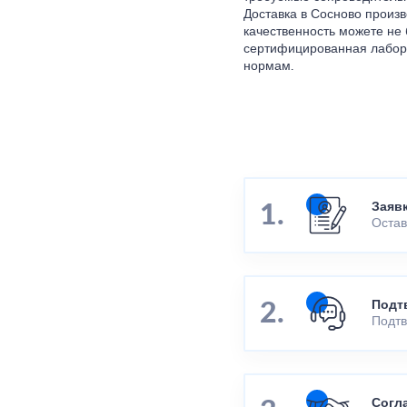
Доставка в Сосново произво
качественность можете не
сертифицированная лабора
нормам.
Заяв
Остав
Подт
Подтв
Согл