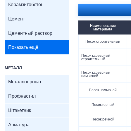
Керамзитобетон
Цемент
Наименование
материала
Цементный раствор
Песок строительный
Показать ещё
Песок карьерный
строительный
МЕТАЛЛ
Песок карьерный
намывной
Металлопрокат
Песок намывной
Профнастил
Песок горный
Штакетник
Песок речной
Арматура