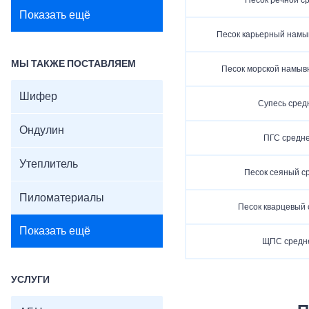
Песок речной с
Показать ещё
Песок карьерный намы
МЫ ТАКЖЕ ПОСТАВЛЯЕМ
Песок морской намыв
Шифер
Супесь сред
Ондулин
ПГС средн
Утеплитель
Песок сеяный с
Пиломатериалы
Песок кварцевый
Показать ещё
ЩПС средн
УСЛУГИ