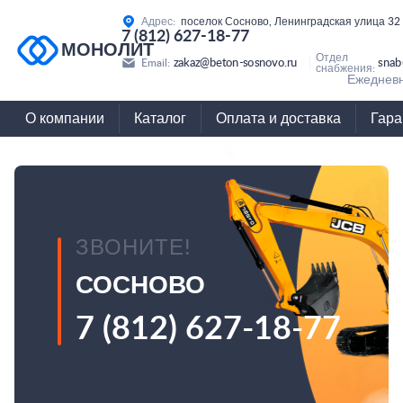
Адрес:
поселок Сосново, Ленинградская улица 32
7 (812) 627-18-77
МОНОЛИТ
Отдел
zakaz@beton-sosnovo.ru
snab
Email:
снабжения:
Ежедневн
О компании
Каталог
Оплата и доставка
Гара
ЗВОНИТЕ!
СОСНОВО
7 (812) 627-18-77